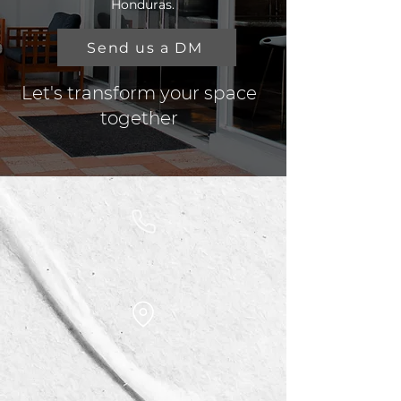
Honduras.
Send us a DM
Let's transform your space
together