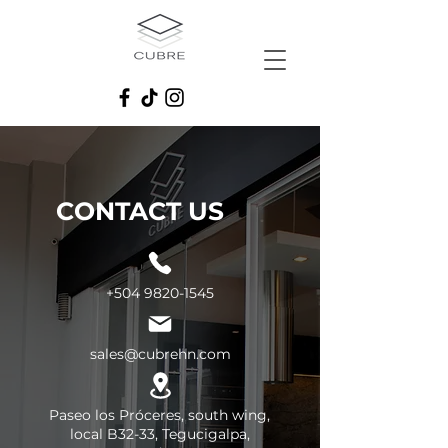
CONTACT US
+504 9820-1545
sales@cubrehn.com
Paseo los Próceres, south wing,
local B32-33, Tegucigalpa,