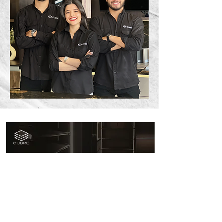
Copyright 2021. All rights reserved. CUBRE
sales@cubrehn.com
Honduras.
Paseo los Próceres, south wing, local
B32-33, Tegucigalpa, Honduras.