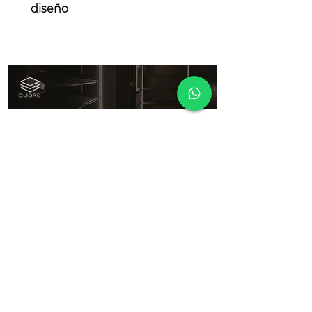
diseño
Copyright 2021. Todos los derechos
ventas@cubrehn.com
reservados CUBRE Honduras.
Paseo los Próceres, ala sur, local B32-
33, Tegucigalpa, Honduras.
proyectos@cubrehn.com