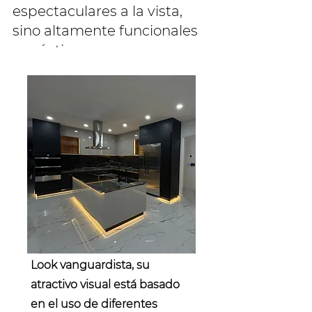
espectaculares a la vista,
sino altamente funcionales
y prácticos.
Nuestros muebles son sinónimo de
elegancia y sofisticación, pero no
olvidamos que cada espacio ya sea una
cocina, tocador o un vestidor debe evocar
toda una experiencia para nuestros
clientes.
Service Name
Look vanguardista, su
atractivo visual está basado
en el uso de diferentes